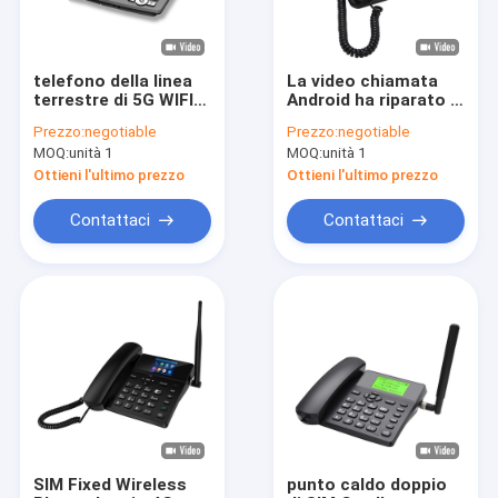
telefono della linea
La video chiamata
terrestre di 5G WIFI
Android ha riparato il
Smart video
telefono senza fili
Prezzo:
negotiable
Prezzo:
negotiable
chiamata 2GB +
con punto caldo
MOQ:
unità 1
MOQ:
unità 1
16GB
Bluetooth di WIFI
Ottieni l'ultimo prezzo
Ottieni l'ultimo prezzo
Contattaci
Contattaci
Casa
Prodotti
Circa noi
SIM Fixed Wireless
punto caldo doppio