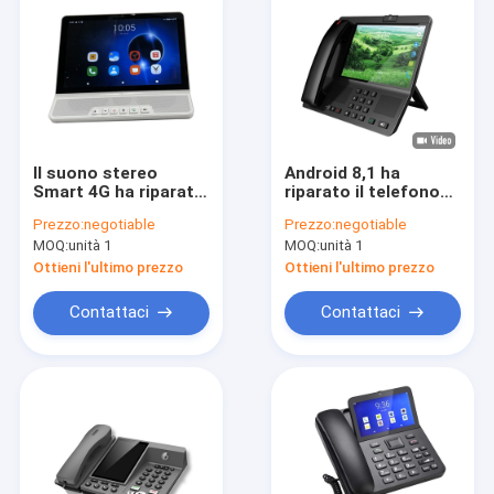
Il suono stereo
Android 8,1 ha
Smart 4G ha riparato
riparato il telefono
lo schermo LCD a 10
senza fili con la
Prezzo:
negotiable
Prezzo:
negotiable
pollici del telefono
grande esposizione
MOQ:
unità 1
MOQ:
unità 1
senza fili
di punto caldo
Ottieni l'ultimo prezzo
Ottieni l'ultimo prezzo
Contattaci
Contattaci