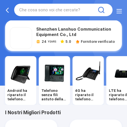
Shenzhen Lanshuo Communication
Equipment Co., Ltd
24
5.0
Fornitore verificato
YEARS
Android ha
Telefono
4G ha
LTE ha
riparato il
senza fili
riparato il
riparato i
telefono
astuto della
telefono
telefono
senza fili
linea terrestre
senza fili
senza fili
I Nostri Migliori Prodotti