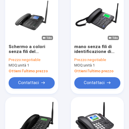
Schermo a colori
mano senza fili di
senza fili del
identificazione di
telefono della linea
visitatore del
Prezzo:
negotiable
Prezzo:
negotiable
terrestre di Dual Sim
telefono della linea
MOQ:
unità 1
MOQ:
unità 1
GSM di voce di LTE
terrestre di 2G Dual
HD
Sim GSM libera
Ottieni l'ultimo prezzo
Ottieni l'ultimo prezzo
Contattaci
Contattaci