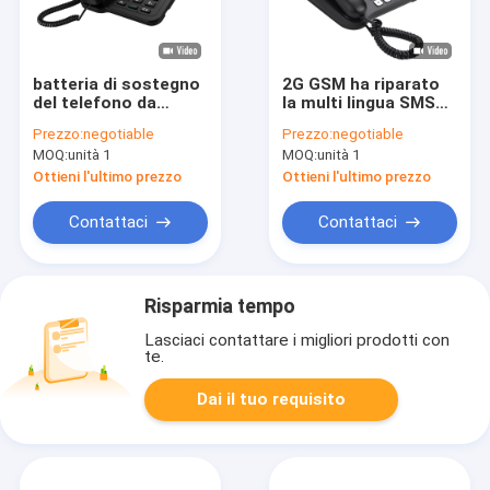
batteria di sostegno
2G GSM ha riparato
del telefono da
la multi lingua SMS
tavolino di Dual Sim
del telefono senza
Prezzo:
negotiable
Prezzo:
negotiable
GSM della guida
fili della linea
MOQ:
unità 1
MOQ:
unità 1
telefonica 2G
terrestre
Ottieni l'ultimo prezzo
Ottieni l'ultimo prezzo
Contattaci
Contattaci
Risparmia tempo
Lasciaci contattare i migliori prodotti con
te.
Dai il tuo requisito