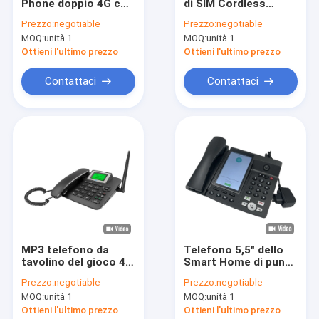
Phone doppio 4G con
di SIM Cordless
Giro della fabbrica
il supporto di Volte
Landline Phone
Prezzo:
negotiable
Prezzo:
negotiable
ed il punto caldo di
VOLTE WIFI della
MOQ:
unità 1
MOQ:
unità 1
WIFI
batteria 1000mAh
Controllo di qualità
Ottieni l'ultimo prezzo
Ottieni l'ultimo prezzo
Contattici
Contattaci
Contattaci
Notizie
Shopping
Android ha riparato il telefono senza fili
Telefono senza fili astuto della linea terrestre
MP3 telefono da
Telefono 5,5" dello
tavolino del gioco 4G
Smart Home di punto
4G ha riparato il telefono senza fili
Volte con la guida
caldo 4G di WIFI
Prezzo:
negotiable
Prezzo:
negotiable
telefonica di
carta di TF del touch
LTE ha riparato il telefono senza fili
MOQ:
unità 1
MOQ:
unità 1
Bluetooth
screen
Ottieni l'ultimo prezzo
Ottieni l'ultimo prezzo