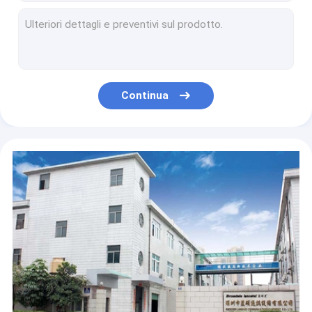
La macchina fotografica Android di HD ha riparato il telefono senza fili installa la chiamata dei Apps VOLTE
Bluetooth Android LTE ha riparato la linea terrestre senza fili 4G SIM Network Videophone 16GB + 2GB
Il telefono della linea terrestre di 13MP HD Camera Smart Wireless, 4G Volte ha permesso al telefono della linea terrestre di Android
Voce doppia di Bluetooth 4,0 SIM Cordless Landline Phone HD
Punto caldo doppio di WIFI di chiamata di Bluetooth 4,0 SIM Landline Phone VOLTE
Continua
Telefono della linea terrestre di LTE WCDMA 4G GSM con lo schermo a colori di punto caldo di WIFI
La multi lingua 4G ha riparato la radio senza fili di FM del gioco del MP3 del telefono
Telefono due SIM Multi Language della linea terrestre di chiamata LTE di VOLTE
La video chiamata 4G ha riparato il telefono senza fili con punto caldo di WIFI 2GB + 16GB
Batteria della linea terrestre di Android LTE della macchina fotografica di HD grande del telefono della lente senza fili di tocco