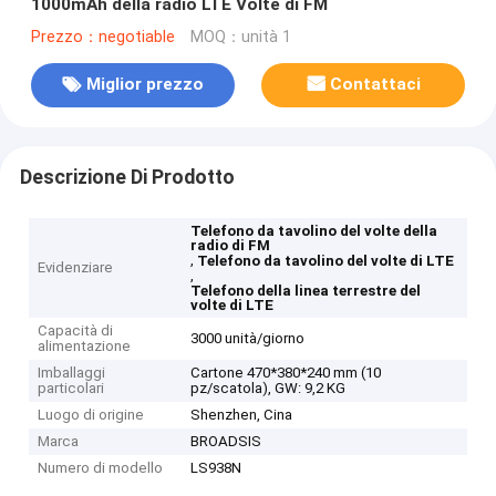
1000mAh della radio LTE Volte di FM
Prezzo：negotiable
MOQ：unità 1
Miglior prezzo
Contattaci
Descrizione Di Prodotto
Telefono da tavolino del volte della
radio di FM
,
Telefono da tavolino del volte di LTE
Evidenziare
,
Telefono della linea terrestre del
volte di LTE
Capacità di
3000 unità/giorno
alimentazione
Imballaggi
Cartone 470*380*240 mm (10
particolari
pz/scatola), GW: 9,2 KG
Luogo di origine
Shenzhen, Cina
Marca
BROADSIS
Numero di modello
LS938N