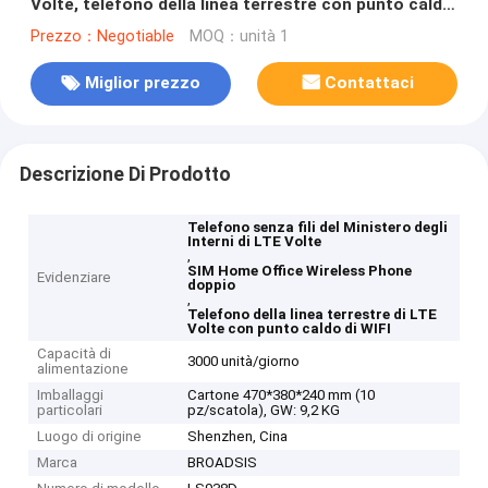
Volte, telefono della linea terrestre con punto caldo
di WIFI
Prezzo：Negotiable
MOQ：unità 1
Miglior prezzo
Contattaci
Descrizione Di Prodotto
Telefono senza fili del Ministero degli
Interni di LTE Volte
,
SIM Home Office Wireless Phone
Evidenziare
doppio
,
Telefono della linea terrestre di LTE
Volte con punto caldo di WIFI
Capacità di
3000 unità/giorno
alimentazione
Imballaggi
Cartone 470*380*240 mm (10
particolari
pz/scatola), GW: 9,2 KG
Luogo di origine
Shenzhen, Cina
Marca
BROADSIS